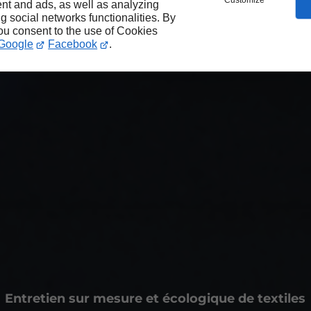
Customize
nt and ads, as well as analyzing
ng social networks functionalities. By
you consent to the use of Cookies
Google
Facebook
.
Entretien sur mesure et écologique de textiles