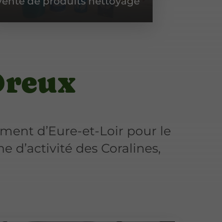
Vente de produits nettoyage
professi
Dreux
ment d’Eure-et-Loir pour le
e d’activité des Coralines,