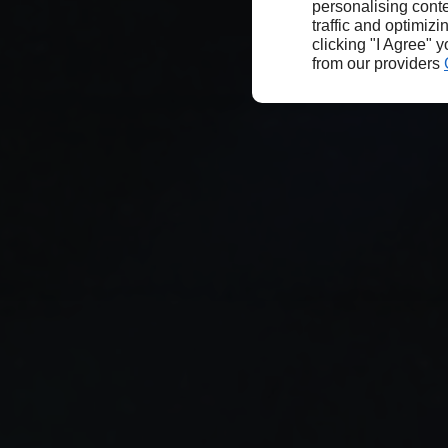
personalising conte
traffic and optimizi
clicking "I Agree" 
from our providers